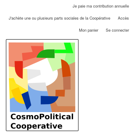
Aller
Je paie ma contribution annuelle
Menu
au
du
contenu
J'achète une ou plusieurs parts sociales de la Coopérative
Accès
compte
principal
de
Mon panier
Se connecter
l'utilisateur