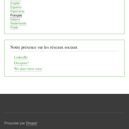
English
Español
Esperanto
Français
Italiano
Nederlands
Polski
Notre présence sur les réseaux sociaux
LinkedIn
Diaspora*
We don't have time
Propulsé par
Drupal