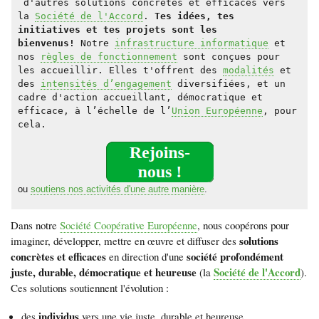
d'autres solutions concrètes et efficaces vers
la
Société de l'Accord
.
Tes idées, tes
initiatives et tes projets sont les
bienvenus!
Notre
infrastructure informatique
et
nos
règles de fonctionnement
sont conçues pour
les accueillir. Elles t'offrent des
modalités
et
des
intensités d’engagement
diversifiées, et un
cadre d'action accueillant, démocratique et
efficace, à l’échelle de l’
Union Européenne
, pour
cela.
ou
soutiens nos activités d'une autre manière
.
Dans notre
Société Coopérative Européenne
, nous coopérons pour
solutions
imaginer, développer, mettre en
œuvre e
t diffuser des
concrètes et efficaces
société profondément
en direction d'une
juste, durable, démocratique et heureuse
Société de l'Accord
(la
).
Ces solutions soutiennent l'évolution :
individus
des
vers une vie juste, durable et heureuse,