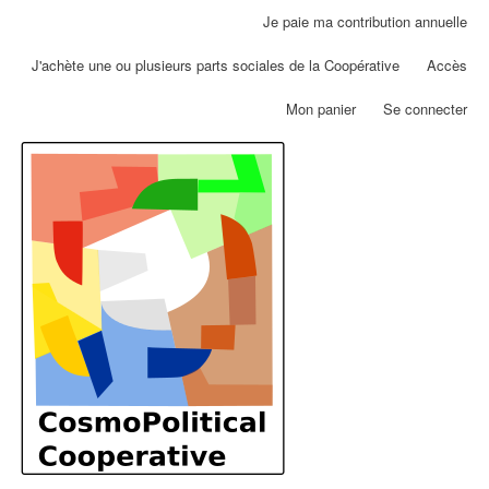
Aller
Je paie ma contribution annuelle
Menu
au
du
contenu
J'achète une ou plusieurs parts sociales de la Coopérative
Accès
compte
principal
de
Mon panier
Se connecter
l'utilisateur