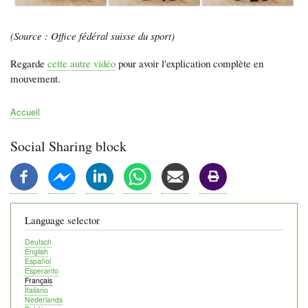
(Source : Office fédéral suisse du sport)
Regarde
cette autre vidéo
pour avoir l'explication complète en
mouvement.
Accueil
Fil
d'Ariane
Social Sharing block
Language selector
Deutsch
English
Español
Esperanto
Français
Italiano
Nederlands