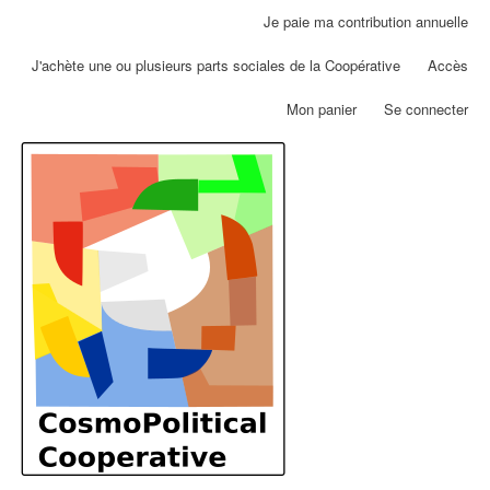
Aller
Je paie ma contribution annuelle
Menu
au
du
contenu
J'achète une ou plusieurs parts sociales de la Coopérative
Accès
compte
principal
de
Mon panier
Se connecter
l'utilisateur