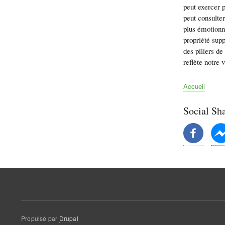
peut exercer p
peut consulter
plus émotionne
propriété supp
des piliers d
reflète notre 
Accueil
Fil
d'Ariane
Social Sh
Propulsé par
Drupal