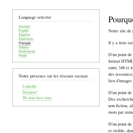
Pourquo
Language selector
Deutsch
Notre site de
English
Español
Esperanto
Il y a trois r
Français
Italiano
Nederlands
D'un point de
Polski
format HTML s
entre 348 et 4
des ressources
Notre présence sur les réseaux sociaux
lieu d'images 
LinkedIn
D'un point de
Diaspora*
We don't have time
Des recherche
non-fiction, a
mots par minut
D'un point de
et visible, da