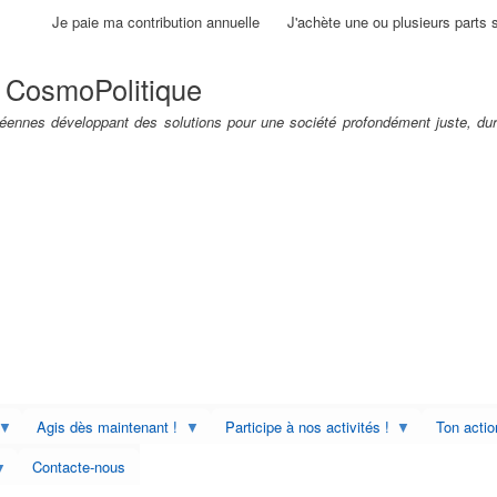
Aller
Je paie ma contribution annuelle
J'achète une ou plusieurs parts 
au
contenu
 CosmoPolitique
principal
ennes développant des solutions pour une société profondément juste, dur
Agis dès maintenant !
Participe à nos activités !
Ton acti
Contacte-nous