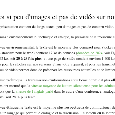
i si peu d'images et pas de vidéo sur not
 présentation contient de longs textes, peu d'images et pas de contenu vidé
aisons : environnementale, technique et éthique, la première et la troisième 
environnemental,
texte
compact
 vue
le
est le moyen le plus
pour stocker 
tandard pour le web) contient 17 ko de données (
données de 2024
, voir F
20 à 25 fois plus
vidéo
42 ko, soit
, et une page de
contient environ 1 400 ko
 pour les stocker sur nos serveurs et sur votre appareil, et pour les transmet
ou de vidéo permet donc de préserver les ressources naturelles et de limiter
technique,
ef
 vue
la transmission d'informations sous forme écrite est plus
s ont montré que la
vitesse moyenne de lecture silencieuse pour les adultes
lors que la
vitesse de l'anglais parlé
dans le cadre d'une conférence, analogue
e, soit 28 % plus lente.
éthique,
texte
respectueux
 vue
le
est le moyen le plus
de communiquer des
ns un langage qui permet le dialogue et la discussion. Le lecteur ou la lectric