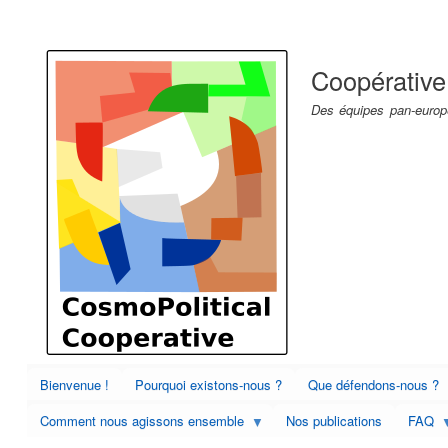
Menu
du
Coopérative
compte
de
Des équipes pan-europé
l'utilisateur
Bienvenue !
Pourquoi existons-nous ?
Que défendons-nous ?
Comment nous agissons ensemble
Nos publications
FAQ