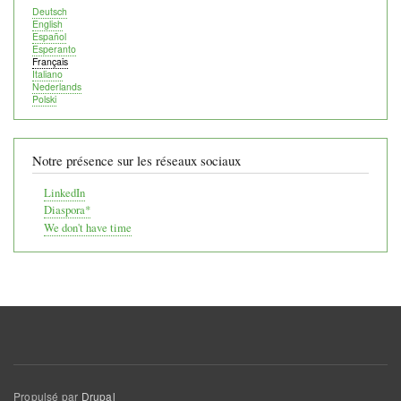
Deutsch
English
Español
Esperanto
Français
Italiano
Nederlands
Polski
Notre présence sur les réseaux sociaux
LinkedIn
Diaspora*
We don't have time
Propulsé par
Drupal