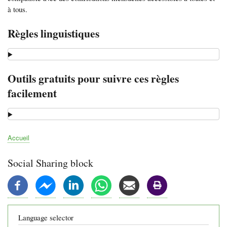
à tous.
Règles linguistiques
Outils gratuits pour suivre ces règles
facilement
Accueil
Fil
d'Ariane
Social Sharing block
Language selector