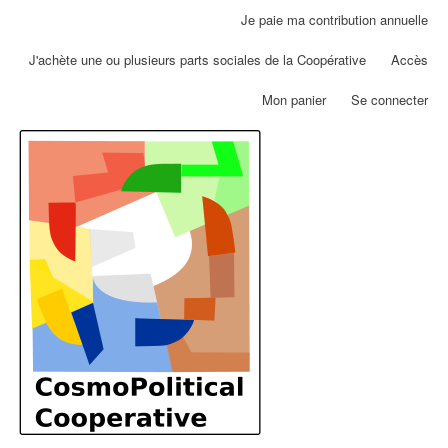
Aller
Je paie ma contribution annuelle
Menu
au
du
contenu
J'achète une ou plusieurs parts sociales de la Coopérative
Accès
compte
principal
de
Mon panier
Se connecter
l'utilisateur