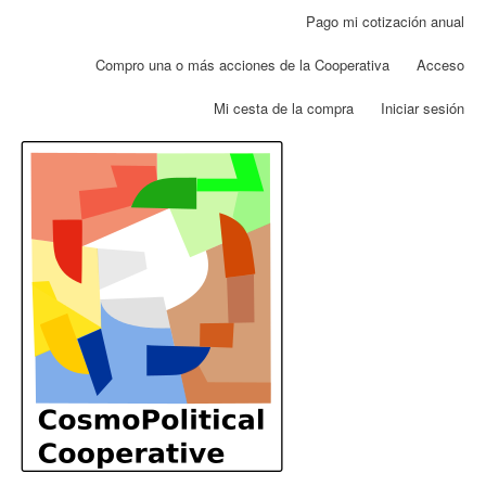
Pasar
Pago mi cotización anual
Menú
al
de
contenido
Compro una o más acciones de la Cooperativa
Acceso
cuenta
principal
de
Mi cesta de la compra
Iniciar sesión
usuario