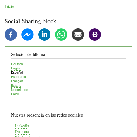
Inicio
Ruta
de
Social Sharing block
navegación
Selector de idioma
Deutsch
English
Español
Esperanto
Français
Italiano
Nederlands
Polski
Nuestra presencia en las redes sociales
LinkedIn
Diaspora*