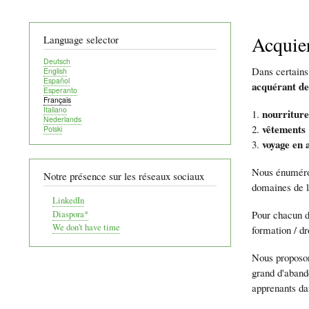
Acquier
Language selector
Deutsch
Dans certains
English
Español
acquérant d
Esperanto
Français
Italiano
nourritur
Nederlands
vêtements
Polski
voyage en 
Nous énuméron
Notre présence sur les réseaux sociaux
domaines de l
LinkedIn
Pour chacun de
Diaspora*
We don't have time
formation / dr
Nous proposon
grand d'abando
apprenants da