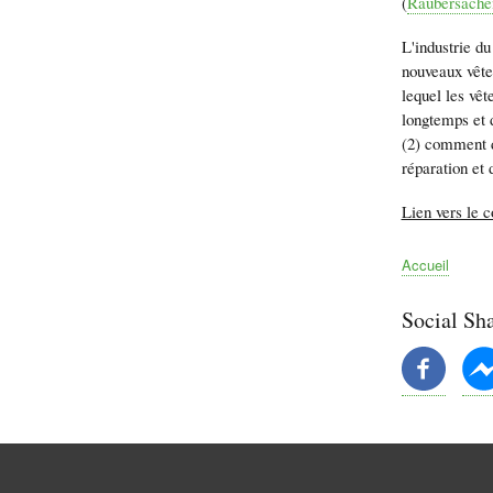
(
Räubersache
L'industrie du
nouveaux vêtem
lequel les vêt
longtemps et 
(2) comment di
réparation et
Lien vers le 
Accueil
Fil
d'Ariane
Social Sh