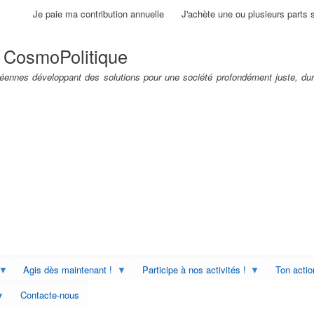
Aller
Je paie ma contribution annuelle
J'achète une ou plusieurs parts 
au
contenu
 CosmoPolitique
principal
ennes développant des solutions pour une société profondément juste, dur
Agis dès maintenant !
Participe à nos activités !
Ton acti
Contacte-nous