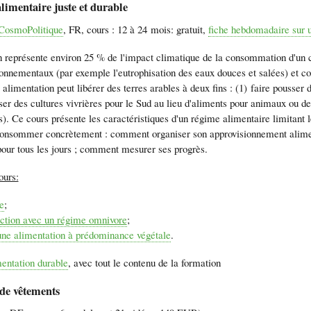
limentaire juste et durable
CosmoPolitique
, FR, cours : 12 à 24 mois: gratuit,
fiche hebdomadaire sur 
n représente environ 25 % de l'impact climatique de la consommation d'un c
nnementaux (par exemple l'eutrophisation des eaux douces et salées) et cont
 alimentation peut libérer des terres arables à deux fins : (1) faire pousser 
ser des cultures vivrières pour le Sud au lieu d'aliments pour animaux ou de
s). Ce cours présente les caractéristiques d'un régime alimentaire limitant 
nsommer concrètement : comment organiser son approvisionnement alimenta
pour tous les jours ; comment mesurer ses progrès.
ours:
e
;
action avec un régime omnivore
;
une alimentation à prédominance végétale
.
entation durable
, avec tout le contenu de la formation
de vêtements