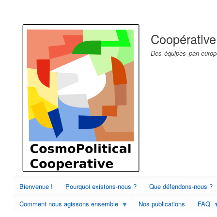
Menu
du
Coopérative
compte
de
Des équipes pan-europé
l'utilisateur
Bienvenue !
Pourquoi existons-nous ?
Que défendons-nous ?
Comment nous agissons ensemble
Nos publications
FAQ