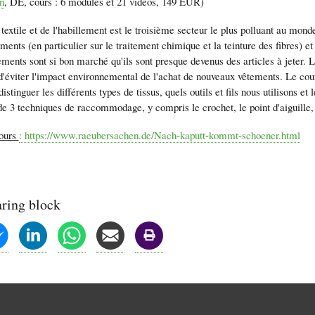
n
, DE, cours : 6 modules et 21 vidéos, 149 EUR)
 textile et de l'habillement est le troisième secteur le plus polluant au mon
ents (en particulier sur le traitement chimique et la teinture des fibres) e
ements sont si bon marché qu'ils sont presque devenus des articles à jeter.
d'éviter l'impact environnemental de l'achat de nouveaux vêtements. Le cou
stinguer les différents types de tissus, quels outils et fils nous utilisons et 
 de 3 techniques de raccommodage, y compris le crochet, le point d'aiguille
cours
: https://www.raeubersachen.de/Nach-kaputt-kommt-schoener.html
aring block