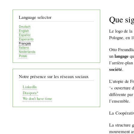
Que sig
Language selector
Deutsch
Le logo de la
English
Español
Pologne, en 1
Esperanto
Français
Italiano
Otto Freundlic
Nederlands
langage
un
qu
Polski
l’arrière-plan
société
.
Notre présence sur les réseaux sociaux
L’utopie de Fr
LinkedIn
‘« ouverture 
Diaspora*
différente par
We don't have time
l’ensemble.
La Coopérativ
La structure 
mouvement asc