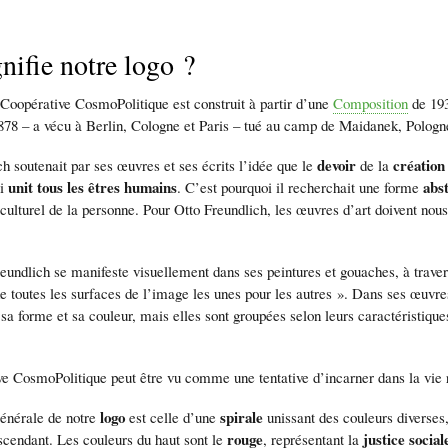
nifie notre logo ?
Coopérative
CosmoPolitique est construit à partir d’une
Composition
de 193
878 – a vécu à Berlin, Cologne et Paris – tué au camp de Maidanek, Pologn
devoir
création 
h soutenait par ses œuvres et ses écrits l’idée que le
de la
unit tous les êtres humains
abst
i
. C’est pourquoi il recherchait une forme
 culturel de la personne. Pour Otto Freundlich, les œuvres d’art doivent nous
eundlich se manifeste visuellement dans ses peintures et gouaches, à traver
de toutes les surfaces de l’image les unes pour les autres ». Dans ses œuvr
 sa forme et sa couleur, mais elles sont groupées selon leurs caractéristiq
e CosmoPolitique peut être vu comme une tentative d’incarner dans la vie ré
logo
spirale
générale de notre
est celle d’une
unissant des couleurs diverses,
rouge
justice social
endant. Les couleurs du haut sont le
, représentant la