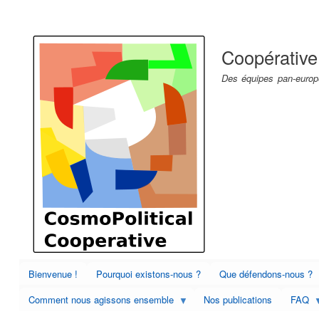
Menu
du
Coopérative
compte
de
Des équipes pan-europé
l'utilisateur
Bienvenue !
Pourquoi existons-nous ?
Que défendons-nous ?
Comment nous agissons ensemble
Nos publications
FAQ