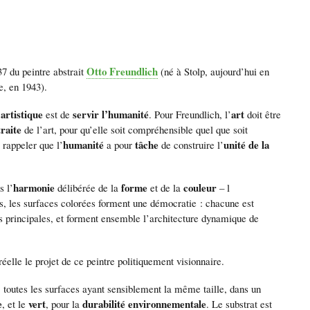
Otto Freundlich
7 du peintre abstrait
(né à Stolp, aujourd’hui en
e, en 1943).
artistique
servir l’humanité
art
est de
. Pour Freundlich, l’
doit être
raite
de l’art, pour qu’elle soit compréhensible quel que soit
humanité
tâche
unité de la
 rappeler que l’
a pour
de construire l’
harmonie
forme
couleur
s l’
délibérée de la
et de la
– l
es, les surfaces colorées forment une démocratie : chacune est
ues principales, et forment ensemble l’architecture dynamique de
elle le projet de ce peintre politiquement visionnaire.
 toutes les surfaces ayant sensiblement la même taille, dans un
e
vert
durabilité environnementale
, et le
, pour la
.
Le substrat est