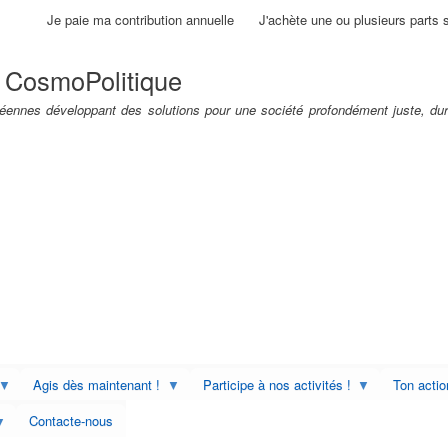
Aller
Je paie ma contribution annuelle
J'achète une ou plusieurs parts 
au
contenu
 CosmoPolitique
principal
ennes développant des solutions pour une société profondément juste, dur
Agis dès maintenant !
Participe à nos activités !
Ton acti
Contacte-nous