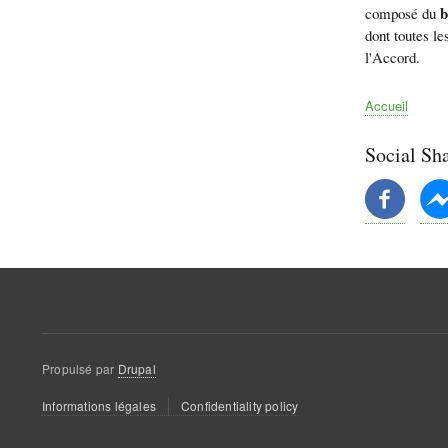
b
composé du
dont toutes le
l'Accord.
Accueil
Fil
d'Ariane
Social Sh
Propulsé par
Drupal
Menu
Informations légales
Confidentiality policy
Pied