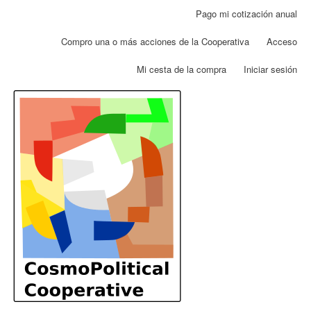
Pasar
Pago mi cotización anual
Menú
al
de
contenido
Compro una o más acciones de la Cooperativa
Acceso
cuenta
principal
de
Mi cesta de la compra
Iniciar sesión
usuario