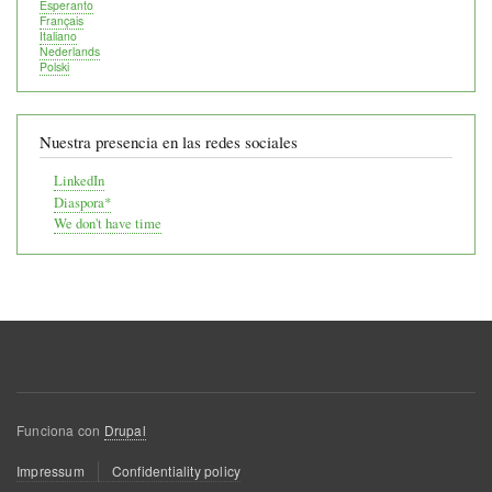
Esperanto
Français
Italiano
Nederlands
Polski
Nuestra presencia en las redes sociales
LinkedIn
Diaspora*
We don't have time
Funciona con
Drupal
Menú
Impressum
Confidentiality policy