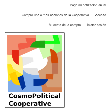
Pasar
Pago mi cotización anual
Menú
al
de
contenido
Compro una o más acciones de la Cooperativa
Acceso
cuenta
principal
de
Mi cesta de la compra
Iniciar sesión
usuario