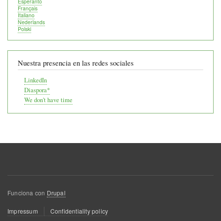
Esperanto
Français
Italiano
Nederlands
Polski
Nuestra presencia en las redes sociales
LinkedIn
Diaspora*
We don't have time
Funciona con
Drupal
Menú
Impressum
Confidentiality policy