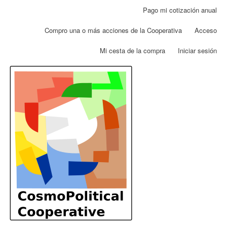
Pasar
Pago mi cotización anual
Menú
al
de
contenido
Compro una o más acciones de la Cooperativa
Acceso
cuenta
principal
de
Mi cesta de la compra
Iniciar sesión
usuario