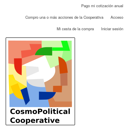
Pasar
Pago mi cotización anual
Menú
al
de
contenido
Compro una o más acciones de la Cooperativa
Acceso
cuenta
principal
de
Mi cesta de la compra
Iniciar sesión
usuario