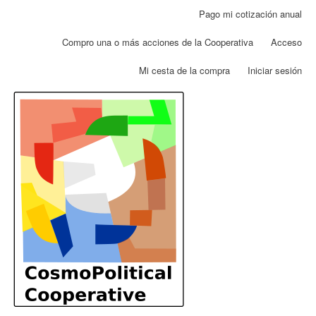
Pasar
Pago mi cotización anual
Menú
al
de
contenido
Compro una o más acciones de la Cooperativa
Acceso
cuenta
principal
de
Mi cesta de la compra
Iniciar sesión
usuario