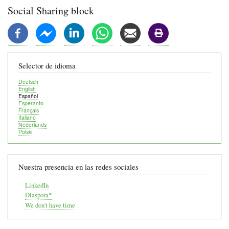
de
Social Sharing block
navegación
Selector de idioma
Deutsch
English
Español
Esperanto
Français
Italiano
Nederlands
Polski
Nuestra presencia en las redes sociales
LinkedIn
Diaspora*
We don't have time