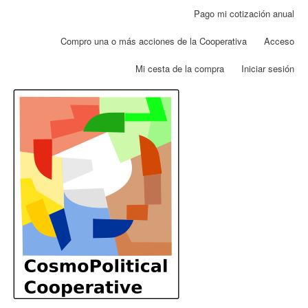
Pasar
Pago mi cotización anual
Menú
al
de
contenido
Compro una o más acciones de la Cooperativa
Acceso
cuenta
principal
de
Mi cesta de la compra
Iniciar sesión
usuario