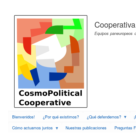
Menú
de
Cooperativa
cuenta
de
Equipos paneuropeos de
usuario
Bienvenidos!
¿Por qué existimos?
¿Qué defendemos?
¡
Cómo actuamos juntos
Nuestras publicaciones
Preguntas F