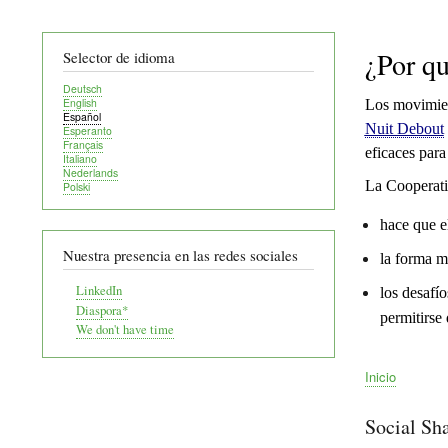
¿Por qu
Selector de idioma
Deutsch
English
Los movimient
Español
Nuit Debout
Esperanto
Français
eficaces para
Italiano
Nederlands
La Cooperati
Polski
hace que e
Nuestra presencia en las redes sociales
la forma m
LinkedIn
los desafí
Diaspora*
permitirse
We don't have time
Inicio
Ruta
de
Social Sh