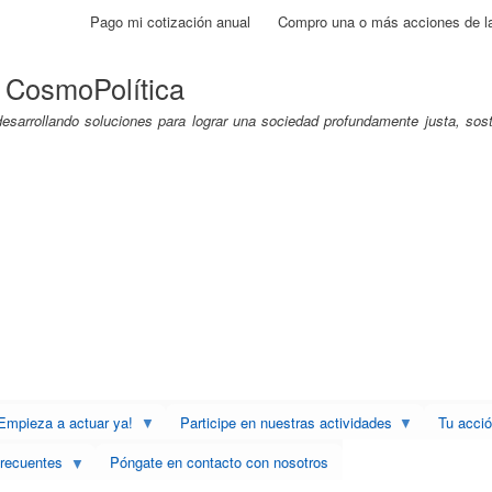
Pasar
Pago mi cotización anual
Compro una o más acciones de l
al
contenido
 CosmoPolítica
principal
sarrollando soluciones para lograr una sociedad profundamente justa, soste
Empieza a actuar ya!
Participe en nuestras actividades
Tu acci
recuentes
Póngate en contacto con nosotros