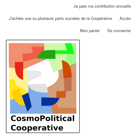
Aller
Je paie ma contribution annuelle
Menu
au
du
contenu
J'achète une ou plusieurs parts sociales de la Coopérative
Accès
compte
principal
de
Mon panier
Se connecter
l'utilisateur