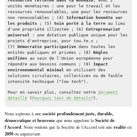
ressources reflétée dans la monnaie
, avec 2
unités monétaires : une pour le travail et les
ressources renouvelables, une pour les ressources
non renouvelables ; (4)
Information honnête sur
les produits
; (5)
Soin porté à la terre
au lieu
d'une propriété illimitée ; (6)
Entreprenariat
universel
: une dotation publique unique pour les
projets d'entreprise, pour tou.te.s ;
(7)
Démocratie participative
dans toutes les
entités publiques et privées ; (8)
Règles
unifiées
au sein de l'Union européenne pour
répondre aux besoins communs ; (9)
Impact
environnemental minimal
en utilisant des
solutions circulaires, collectives ou de faible
intensité technique (
"low tech"
).
Pour en savoir plus, consultez notre
document
détaillé
(
Pourquoi tant de détails?
).
société profondément juste, durable,
Nous aspirons à une
démocratique et heureuse
Société de
que nous appelons la
l'Accord
réalité
. Nous voulons que la Société de l'Accord soit une
en
2050
ou auparavant.