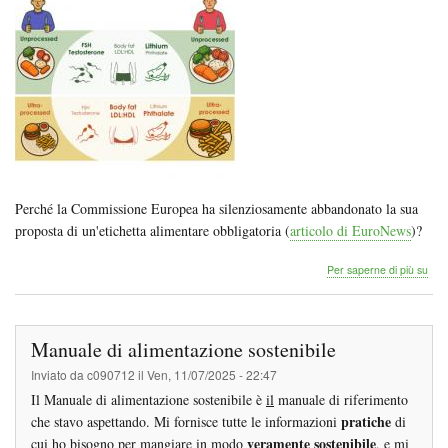
-
Doc
atte
Perché la Commissione Europea ha silenziosamente abbandonato la sua
proposta di un'etichetta alimentare obbligatoria (
articolo di EuroNews
)?
Effet
Per saperne di più su
del
con
di
alim
Manuale di alimentazione sostenibile
ultr
tras
Inviato da
c090712
il
Ven, 11/07/2025 - 22:47
sull
Il Manuale di alimentazione sostenibile è
il
manuale di riferimento
salu
pratiche
che stavo aspettando. Mi fornisce tutte le informazioni
di
-
Doc
veramente sostenibile
cui ho bisogno per mangiare in modo
, e mi