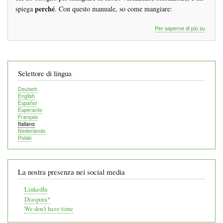
affi
perché
spiega
. Con questo manuale, so come mangiare:
Manual
Per saperne di più su
di
aliment
sostenib
Selettore di lingua
Deutsch
English
Español
Esperanto
Français
Italiano
Nederlands
Polski
La nostra presenza nei social media
LinkedIn
Diaspora*
We don't have time