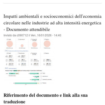
dell
di
lavo
sull
Impatti ambientali e socioeconomici dell'economia
opin
poli
circolare nelle industrie ad alta intensità energetica
dei
- Documento attendibile
dipe
-
Inviato da
c090712
il
Ven, 16/01/2026 - 14:40
Doc
atte
Riferimento del documento e link alla sua
traduzione