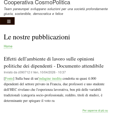
Cooperativa CosmoPolitica
Team paneuropei sviluppano soluzioni per una società profondamente
giusta, sostenibile, democratica e felice
Le nostre pubblicazioni
Home
Briciole
di
Effetti dell'ambiente di lavoro sulle opinioni
pane
politiche dei dipendenti - Documento attendibile
Inviato da
c090712
il
Ven, 10/04/2026 - 10:37
[
Fonte
] Sulla base di un'
indagine inedita
condotta su quasi 4.000
dipendenti del settore privato in Francia, due professori e uno studente
dell'HEC rivelano che l'esperienza lavorativa, ben più delle variabili
tradizionali (categoria socio-professionale, reddito, titoli di studio), è
determinante per spiegare il voto ra
Effet
Per saperne di più su