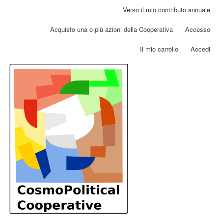
Salta
Verso il mio contributo annuale
Menu
al
profilo
contenuto
Acquisto una o più azioni della Cooperativa
Accesso
utente
principale
Il mio carrello
Accedi