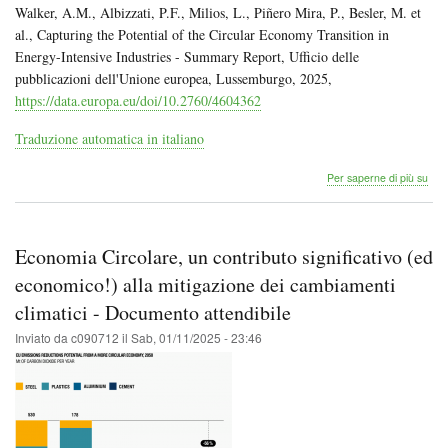
Walker, A.M., Albizzati, P.F., Milios, L., Piñero Mira, P., Besler, M. et
al., Capturing the Potential of the Circular Economy Transition in
Energy-Intensive Industries - Summary Report, Ufficio delle
pubblicazioni dell'Unione europea, Lussemburgo, 2025,
https://data.europa.eu/doi/10.2760/4604362
Traduzione automatica in italiano
Impa
Per saperne di più su
ambi
e
soci
dell
Economia Circolare, un contributo significativo (ed
circ
nell
economico!) alla mitigazione dei cambiamenti
indu
climatici - Documento attendibile
ad
alta
Inviato da
c090712
il
Sab, 01/11/2025 - 23:46
inte
ener
-
Doc
atte