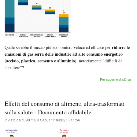
ridurre le
Quale sarebbe il mezzo più economico, veloce ed efficace per
emissioni di gas serra delle industrie ad alto consumo energetico
(acciaio, plastica, cemento e alluminio)
, notoriamente "difficili da
abbattere"?
Eco
Per saperne di più su
Circ
un
cont
sign
Effetti del consumo di alimenti ultra-trasformati
(ed
eco
sulla salute - Documento affidabile
alla
Inviato da
c090712
il
Sab, 11/10/2025 - 11:56
miti
dei
cam
clima