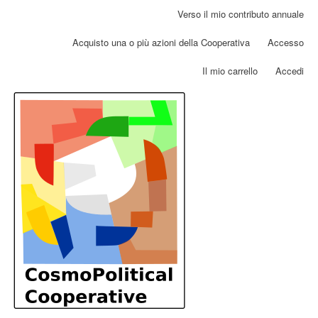
Salta
Verso il mio contributo annuale
Menu
al
profilo
contenuto
Acquisto una o più azioni della Cooperativa
Accesso
utente
principale
Il mio carrello
Accedi