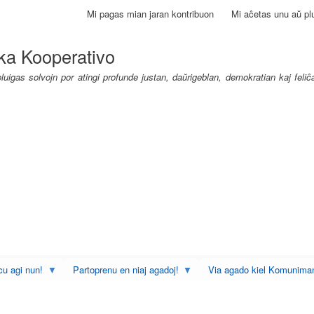
Skip
Mi pagas mian jaran kontribuon
Mi aĉetas unu aŭ plu
to
main
ka Kooperativo
content
uigas solvojn por atingi profunde justan, daŭrigeblan, demokratian kaj feli
u agi nun!
Partoprenu en niaj agadoj!
Via agado kiel Komunima