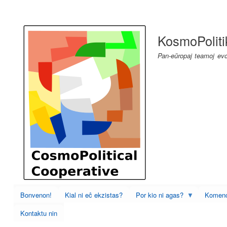
User
account
KosmoPoliti
menu
Pan-eŭropaj teamoj evol
Bonvenon!
Kial ni eĉ ekzistas?
Por kio ni agas?
Komenc
Kontaktu nin