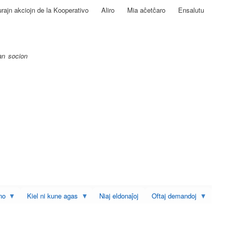
rajn akciojn de la Kooperativo
Aliro
Mia aĉetĉaro
Ensalutu
ĉan socion
no
Kiel ni kune agas
Niaj eldonaĵoj
Oftaj demandoj