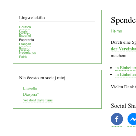
Spende
Lingvoelektilo
Deutsch
Hejmo
English
Español
Breadcru
Esperanto
Durch eine Sp
Français
der Vereinb
Italiano
Nederlands
machen:
Polski
in Einheit
in Einheit
Nia ĉeesto en sociaj retoj
Vielen Dank f
LinkedIn
Diaspora*
We don't have time
Social Sh