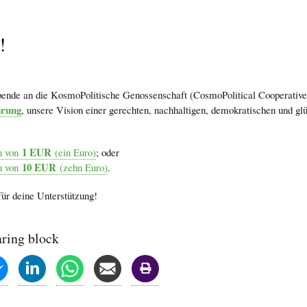
!
mb
ende an die KosmoPolitische Genossenschaft (CosmoPolitical Cooperative S
arung
, unsere Vision einer gerechten, nachhaltigen, demokratischen und g
1 EUR
en von
(ein Euro)
; oder
10 EUR
en von
(zehn Euro)
.
ür deine Unterstützung!
aring block