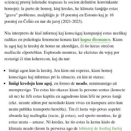
sciencaj pruvoj laŭstadie trapasas la socion definitive konvinkante
homojn): la parto de homoj, kiuj kredas, ke klimata ŝanĝiĝo estas
"grava" problemo, malpliiĝis je 18 poentoj en Estonio kaj je 16
poentoj en Ĉeĥio en nur du jaroj (2021-2023).
Nia interpreto de kial informaj kaj konsciigaj kampanjoj estas neefikaj
kogna disonanco
radikas en psikologia fenomeno konata kiel
. Kiam
la agoj kaj la kredoj de homo ne akordiĝas, ĉi tio kreas streĉon
malfacile elporteblan. Esplorado montras, ke ekzistas du vojoj por
restarigi ĉi tiun koherecon, kaj du nur:
liniigi agon kun la kredoj. Jen kion oni esperas, kiam homoj
konsciigas kaj informas pri la situacio, en kiu ni staras;
liniigi kredojn kun agoj
neado
, en formo de
, minimumigo aŭ
mempravigo. Tio estas kio okazas kiam la persono sentas (konscie
aŭ ne) ke li/li estas kaptita en agpadrono kiun li/ŝi ne povas ŝanĝi
(ekz. uzante aŭton por navedado kiam vivas en kampara areo kun
neniu publika transporto havebla). Tiu ĉi lasta vojo povas aspekti
absurda kaj mallogika (racie, ĝi estas), sed sperto montras, ke ĝi
estas uzata – amase. Ni kredas, ke tio estas la kerna kialo de
klimata neado (krom la perversa ago de
lobiistoj de fosiliaj fueloj