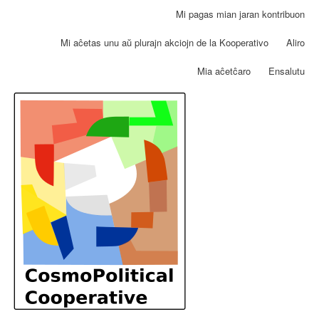
Skip
Mi pagas mian jaran kontribuon
User
to
account
main
Mi aĉetas unu aŭ plurajn akciojn de la Kooperativo
Aliro
menu
content
Mia aĉetĉaro
Ensalutu