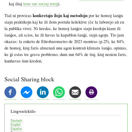
kaj iliaj
teno sur sociaj retoj
).
konkretajn ilojn kaj metodojn
Tial ni provizas
por ke homoj ŝanĝu
siajn praktikojn kaj ke ili iloin postulu kolektive (ĉe la laborejo aŭ en
la publika vivo). Ni kredas, ke homoj ŝanĝos siajn kredojn kiam ili
ŝanĝos, aŭ scios, ke ili havas la kapablon ŝanĝi, siajn agojn. Tio jam
okazas: la enketo de Eŭrobarometro de 2023 montras (p.25), ke 84%
de homoj, kiuj faris almenaŭ unu agon kontraŭ klimata ŝanĝo, opinias,
ke ĝi estas tre grava problemo, dum nur 64% de tiuj, kiuj nenion faris,
kunhavas tiun kredon.
Social Sharing block
Lingvoelektilo
Deutsch
English
Español