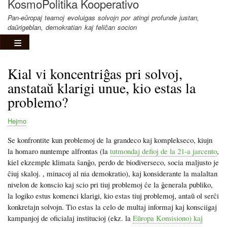
KosmoPolitika Kooperativo
Pan-eŭropaj teamoj evoluigas solvojn por atingi profunde justan,
daŭrigeblan, demokratian kaj feliĉan socion
Kial vi koncentriĝas pri solvoj,
anstataŭ klarigi unue, kio estas la
problemo?
Hejmo
Breadcrumb
Se konfrontite kun problemoj de la grandeco kaj komplekseco, kiujn
la homaro nuntempe alfrontas (la
tutmondaj defioj de la 21-a jarcento
,
kiel ekzemple klimata ŝanĝo, perdo de biodiverseco, socia maljusto je
ĉiuj skaloj. , minacoj al nia demokratio), kaj konsiderante la malaltan
nivelon de konscio kaj scio pri tiuj problemoj ĉe la ĝenerala publiko,
la logiko estus komenci klarigi, kio estas tiuj problemoj, antaŭ ol serĉi
konkretajn solvojn. Tio estas la celo de multaj informaj kaj konsciigaj
kampanjoj de oficialaj institucioj (ekz. la
Eŭropa Komisiono) kaj