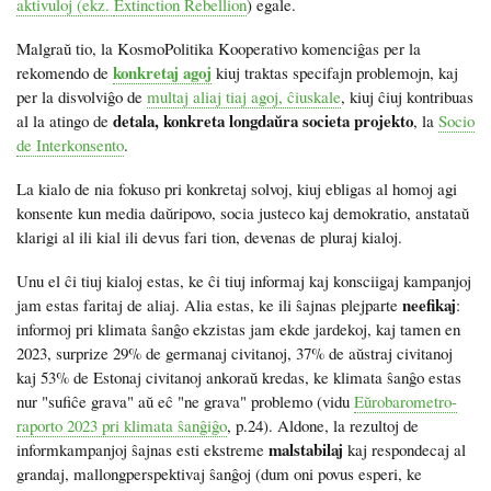
aktivuloj (ekz.
Extinction Rebellion
) egale.
Malgraŭ tio, la KosmoPolitika Kooperativo komenciĝas per la
konkretaj agoj
rekomendo de
kiuj traktas specifajn problemojn, kaj
per la disvolviĝo de
multaj aliaj tiaj agoj, ĉiuskale
, kiuj ĉiuj kontribuas
detala, konkreta longdaŭra societa projekto
al la atingo de
, la
Socio
de Interkonsento
.
La kialo de nia fokuso pri konkretaj solvoj, kiuj ebligas al homoj agi
konsente kun media daŭripovo, socia justeco kaj demokratio, anstataŭ
klarigi al ili kial ili devus fari tion, devenas de pluraj kialoj.
Unu el ĉi tiuj kialoj estas, ke ĉi tiuj informaj kaj konsciigaj kampanjoj
neefikaj
jam estas faritaj de aliaj. Alia estas, ke ili ŝajnas plejparte
:
informoj pri klimata ŝanĝo ekzistas jam ekde jardekoj, kaj tamen en
2023, surprize 29% de germanaj civitanoj, 37% de aŭstraj civitanoj
kaj 53% de Estonaj civitanoj ankoraŭ kredas, ke klimata ŝanĝo estas
nur "sufiĉe grava" aŭ eĉ "ne grava" problemo (vidu
Eŭrobarometro-
raporto 2023 pri klimata ŝanĝiĝo
, p.24). Aldone, la rezultoj de
malstabilaj
informkampanjoj ŝajnas esti ekstreme
kaj respondecaj al
grandaj, mallongperspektivaj ŝanĝoj (dum oni povus esperi, ke