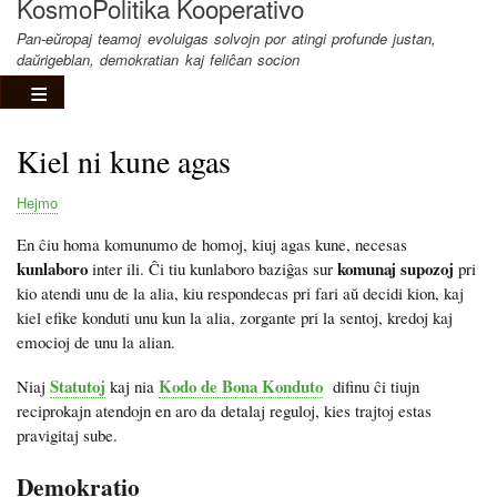
KosmoPolitika Kooperativo
Pan-eŭropaj teamoj evoluigas solvojn por atingi profunde justan,
daŭrigeblan, demokratian kaj feliĉan socion
Kiel ni kune agas
Hejmo
Breadcrumb
En ĉiu homa komunumo de homoj, kiuj agas kune, necesas
kunlaboro
komunaj supozoj
inter ili. Ĉi tiu kunlaboro baziĝas sur
pri
kio atendi unu de la alia, kiu respondecas pri fari aŭ decidi kion, kaj
kiel efike konduti unu kun la alia, zorgante pri la sentoj, kredoj kaj
emocioj de unu la alian.
Statutoj
Kodo de Bona Konduto
Niaj
kaj nia
difinu ĉi tiujn
reciprokajn atendojn en aro da detalaj reguloj, kies trajtoj estas
pravigitaj sube.
Demokratio