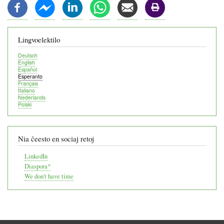
Lingvoelektilo
Deutsch
English
Español
Esperanto
Français
Italiano
Nederlands
Polski
Nia ĉeesto en sociaj retoj
LinkedIn
Diaspora*
We don't have time