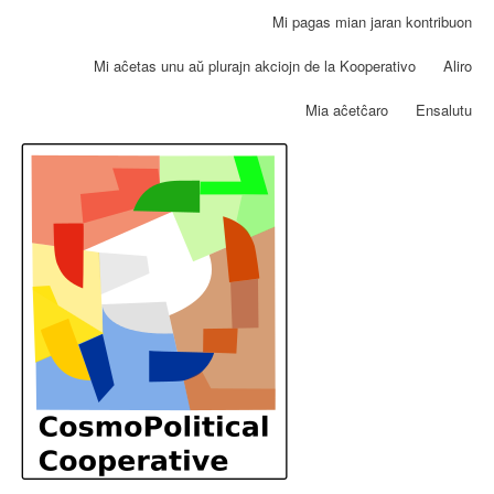
Skip
Mi pagas mian jaran kontribuon
User
to
account
main
Mi aĉetas unu aŭ plurajn akciojn de la Kooperativo
Aliro
menu
content
Mia aĉetĉaro
Ensalutu