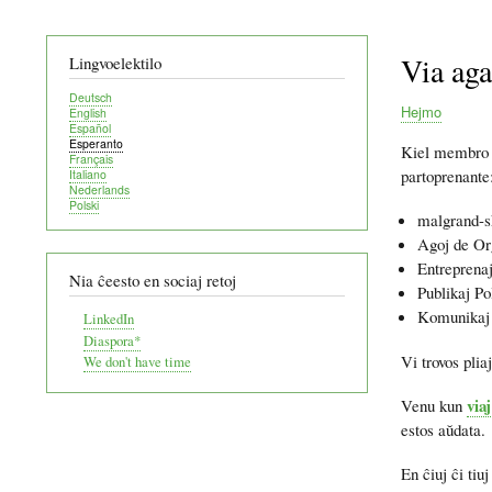
Via ag
Lingvoelektilo
Deutsch
Hejmo
English
Español
Breadcru
Esperanto
Kiel membro d
Français
partoprenante
Italiano
Nederlands
Polski
malgrand-sk
Agoj de Org
Entreprenaj
Nia ĉeesto en sociaj retoj
Publikaj Po
Komunikaj
LinkedIn
Diaspora*
Vi trovos plia
We don't have time
via
Venu kun
estos aŭdata.
En ĉiuj ĉi tiu