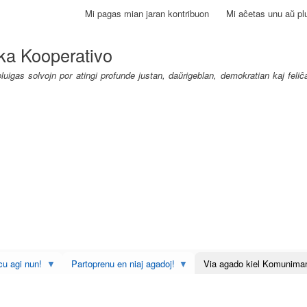
Skip
Mi pagas mian jaran kontribuon
Mi aĉetas unu aŭ plu
to
main
ka Kooperativo
content
uigas solvojn por atingi profunde justan, daŭrigeblan, demokratian kaj feli
u agi nun!
Partoprenu en niaj agadoj!
Via agado kiel Komunima