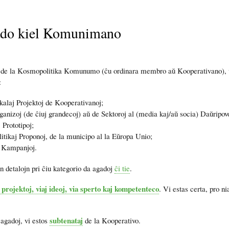
ado kiel Komunimano
mb
e la Kosmopolitika Komunumo (ĉu ordinara membro aŭ Kooperativano), vi 
:
alaj Projektoj de Kooperativanoj;
anizoj (de ĉiuj grandecoj) aŭ de Sektoroj al (media kaj/aŭ socia) Daŭripov
 Prototipoj;
litikaj Proponoj, de la municipo al la Eŭropa Unio;
 Kampanjoj.
jn detalojn pri ĉiu kategorio da agadoj
ĉi tie
.
j projektoj, viaj ideoj, via sperto kaj kompetenteco
. Vi estas certa, pro ni
subtenataj
j agadoj, vi estos
de la Kooperativo.