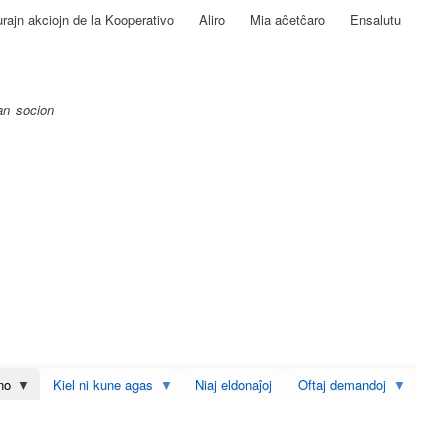
rajn akciojn de la Kooperativo
Aliro
Mia aĉetĉaro
Ensalutu
ĉan socion
no
Kiel ni kune agas
Niaj eldonaĵoj
Oftaj demandoj