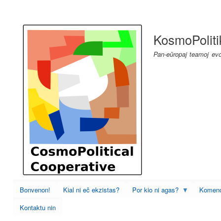
User
account
KosmoPoliti
menu
Pan-eŭropaj teamoj evol
Bonvenon!
Kial ni eĉ ekzistas?
Por kio ni agas?
Komenc
Kontaktu nin