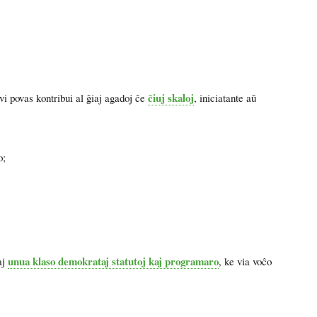
ĉiuj skaloj
povas kontribui al ĝiaj agadoj ĉe
, iniciatante aŭ
o;
unua klaso demokrataj statutoj kaj programaro
aj
, ke via voĉo