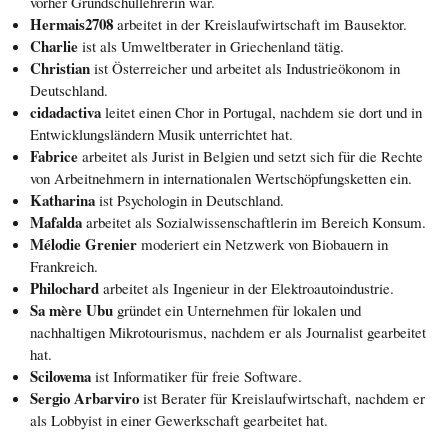
vorher Grundschullehrerin war.
Hermais2708
arbeitet in der Kreislaufwirtschaft im Bausektor.
Charlie
ist als Umweltberater in Griechenland tätig.
Christian
ist Österreicher und arbeitet als Industrieökonom in
Deutschland.
cidadactiva
leitet einen Chor in Portugal, nachdem sie dort und in
Entwicklungsländern Musik unterrichtet hat.
Fabrice
arbeitet als Jurist in Belgien und setzt sich für die Rechte
von Arbeitnehmern in internationalen Wertschöpfungsketten ein.
Katharina
ist Psychologin in Deutschland.
Mafalda
arbeitet als Sozialwissenschaftlerin im Bereich Konsum.
Mélodie Grenier
moderiert ein Netzwerk von Biobauern in
Frankreich.
Philochard
arbeitet als Ingenieur in der Elektroautoindustrie.
Sa mère Ubu
gründet ein Unternehmen für lokalen und
nachhaltigen Mikrotourismus, nachdem er als Journalist gearbeitet
hat.
Scilovema
ist Informatiker für freie Software.
Sergio Arbarviro
ist Berater für Kreislaufwirtschaft, nachdem er
als Lobbyist in einer Gewerkschaft gearbeitet hat.