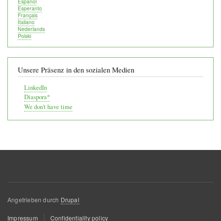
Español
Esperanto
Français
Italiano
Nederlands
Polski
Unsere Präsenz in den sozialen Medien
LinkedIn
Diaspora*
We don't have time
Angetrieben durch
Drupal
Fußzeilenmenü
Impressum
Confidentiality policy