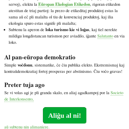
Eŭropan Ekologian Etikedon
servoj), elektu la
, rigoran etikedon
atestitan de triaj partioj: la prezo de etikeditaj produktoj estas la
sama aŭ eĉ pli malalta ol tiu de konvenciaj produktoj, kaj ilia
ekologia spuro estas signife pli malalta;
loka turismo kie vi loĝas
Subtenu la aperon de
, kaj tiel nerekte
mildigu longdistancan turismon per aviadilo, iĝante
Salutanto
en via
loko.
Al pan-eŭropa demokratio
voĉdonu
Simple
, sistematike, ĉe ĉiu publika elekto. Ekstremismaj kaj
kontraŭdemokratiaj fortoj prosperas per abstinismo. Ĉiu voĉo gravas!
Preter tuja ago
Se vi volas agi je pli granda skalo, en aliaj agadkampoj por la
Societo
de Interkonsento,
aŭ subtenu nin alimaniere.