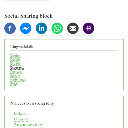
Social Sharing block
Lingvoelektilo
Deutsch
English
Español
Esperanto
Français
Italiano
Nederlands
Polski
Nia ĉeesto en sociaj retoj
LinkedIn
Diaspora*
We don't have time