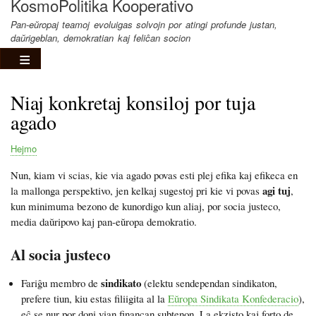
KosmoPolitika Kooperativo
Pan-eŭropaj teamoj evoluigas solvojn por atingi profunde justan,
daŭrigeblan, demokratian kaj feliĉan socion
Niaj konkretaj konsiloj por tuja
agado
Hejmo
Breadcrumb
Nun, kiam vi scias, kie via agado povas esti plej efika kaj efikeca en
agi tuj
la mallonga perspektivo, jen kelkaj sugestoj pri kie vi povas
,
kun minimuma bezono de kunordigo kun aliaj, por socia justeco,
media daŭripovo kaj pan-eŭropa demokratio.
Al socia justeco
sindikato
Fariĝu membro de
(elektu sendependan sindikaton,
prefere tiun, kiu estas filiigita al la
Eŭropa Sindikata Konfederacio
),
eĉ se nur por doni vian financan subtenon. La ekzisto kaj forto de