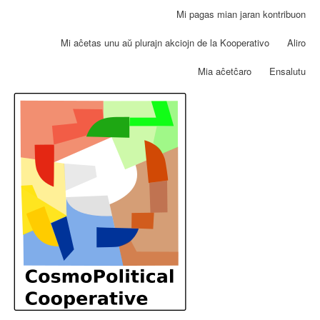
Skip
Mi pagas mian jaran kontribuon
User
to
account
main
Mi aĉetas unu aŭ plurajn akciojn de la Kooperativo
Aliro
menu
content
Mia aĉetĉaro
Ensalutu