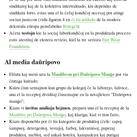
sindikatoj kaj de la kolektiva intertraktado, kiu dependas de
sindikata forto, estas unu el la ĉefaj kondiĉoj necesaj por atingi
socian justecon (vidu figuron 4 en
ĉi tiu artikolo
de la modera
dekstrula eŭropa pensfabriko
Bruegel
);
vestojn
Aĉetu
kie la sociaj laborkondiĉoj en la produktada procezo
estis atestitaj de ekstera revizio, kiel la tre serioza
Fair Wear
Foundation
.
Al media daŭripovo
Manlibron pri Daŭripova Manĝo
Elŝutu kaj mem uzu la
por via
ĉiutaga kuirado;
Kuiru ĉiun semajnon kun grupo da kolegoj ĉe la laborejo, laŭvice,
unu el la receptoj dividitaj ĉiusemajne en la novaĵletero "Daŭripova
manĝo";
invitas amikojn hejmen
Kiam vi
, preparu unu el la receptoj de la
Manlibro pri Daŭripova Manĝo
, kaj klarigu, kial vi tion faris;
Kiam disponebla por ĉi tiu kategorio de produktoj (ĉefe: sapoj,
ŝampuoj, detergentoj, vestaĵoj, farboj, lakvarnisoj, paperaj
produktoj, mebloj, sed ankaŭ hoteloj, kampadejoj kaj purigaj