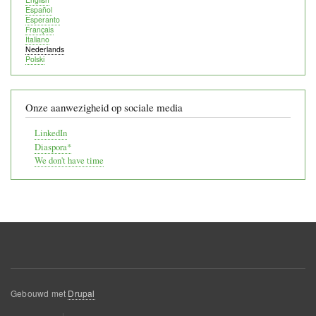
Español
Esperanto
Français
Italiano
Nederlands
Polski
Onze aanwezigheid op sociale media
LinkedIn
Diaspora*
We don't have time
Gebouwd met
Drupal