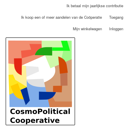
Overslaan
Ik betaal mijn jaarlijkse contributie
Gebruikersmenu
en
naar
Ik koop een of meer aandelen van de Coöperatie
Toegang
de
Mijn winkelwagen
Inloggen
inhoud
gaan