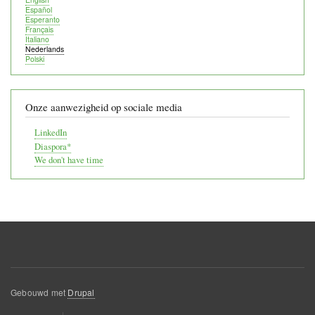
Español
Esperanto
Français
Italiano
Nederlands
Polski
Onze aanwezigheid op sociale media
LinkedIn
Diaspora*
We don't have time
Gebouwd met
Drupal