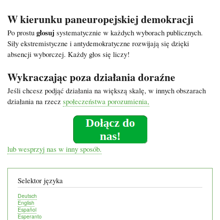
W kierunku paneuropejskiej demokracji
głosuj
Po prostu
systematycznie w każdych wyborach publicznych.
Siły ekstremistyczne i antydemokratyczne rozwijają się dzięki
absencji wyborczej. Każdy głos się liczy!
Wykraczając
poza
działania
doraźne
Jeśli
chcesz
podjąć
działania
na
większą
skalę
,
w
innych
obszarach
działania
na
rzecz
społeczeństwa
porozumienia
,
lub
wesprzyj
nas
w
inny
sposób
.
Selektor języka
Deutsch
English
Español
Esperanto