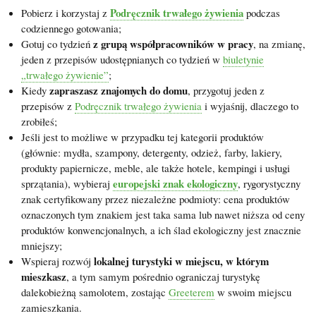
Podręcznik trwałego żywienia
Pobierz i korzystaj z
podczas
codziennego gotowania;
z grupą współpracowników w pracy
Gotuj co tydzień
, na zmianę,
jeden z przepisów udostępnianych co tydzień w
biuletynie
„trwałego żywienie”
;
zapraszasz znajomych do domu
Kiedy
, przygotuj jeden z
przepisów z
Podręcznik trwałego żywienia
i wyjaśnij, dlaczego to
zrobiłeś;
Jeśli jest to możliwe w przypadku tej kategorii produktów
(głównie: mydła, szampony, detergenty, odzież, farby, lakiery,
produkty papiernicze, meble, ale także hotele, kempingi i usługi
europejski znak ekologiczny
sprzątania), wybieraj
, rygorystyczny
znak certyfikowany przez niezależne podmioty: cena produktów
oznaczonych tym znakiem jest taka sama lub nawet niższa od ceny
produktów konwencjonalnych, a ich ślad ekologiczny jest znacznie
mniejszy;
lokalnej turystyki w miejscu, w którym
Wspieraj rozwój
mieszkasz
, a tym samym pośrednio ograniczaj turystykę
dalekobieżną samolotem, zostając
Greeterem
w swoim miejscu
zamieszkania.