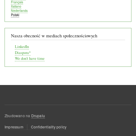
Français
Italiano
Nederlands
Polski
Nasza obecność w mediach społecznościowych
LinkedIn
Diaspora*
We don't have time
Zbudowano na
Drupalu
Menu
Impressum
Confidentiality policy
stopki