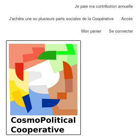
Aller
Je paie ma contribution annuelle
Menu
au
du
contenu
J'achète une ou plusieurs parts sociales de la Coopérative
Accès
compte
principal
de
Mon panier
Se connecter
l'utilisateur