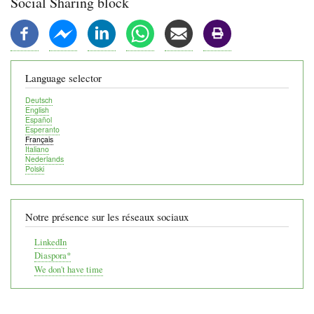
d'Ariane
Social Sharing block
Language selector
Deutsch
English
Español
Esperanto
Français
Italiano
Nederlands
Polski
Notre présence sur les réseaux sociaux
LinkedIn
Diaspora*
We don't have time