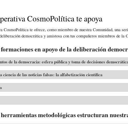
erativa CosmoPolítica te apoya
a CosmoPolítica te ofrece,
como
miembro
de
nuestra
C
omunidad
, una ser
u deliberación democrática y amistosa con tus compañeros
miembros
de
la
C
 formaciones en apoyo de la deliberación democ
tos de la democracia: esfera pública y toma de decisiones democrátic
 ciencia de las noticias falsas: la alfabetización científica
o
 herramientas metodológicas estructuran nuestra