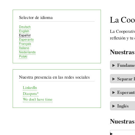
La Coop
Selector de idioma
Deutsch
La Cooperativ
English
Español
reflexión y t
Esperanto
Français
Italiano
Nuestras
Nederlands
Polski
Fundamen
Nuestra presencia en las redes sociales
Separar la
LinkedIn
Esperant
Diaspora*
We don't have time
Inglés
Nuestras