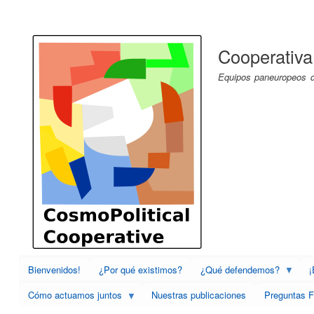
Menú
de
Cooperativa
cuenta
de
Equipos paneuropeos de
usuario
Bienvenidos!
¿Por qué existimos?
¿Qué defendemos?
¡
Cómo actuamos juntos
Nuestras publicaciones
Preguntas F