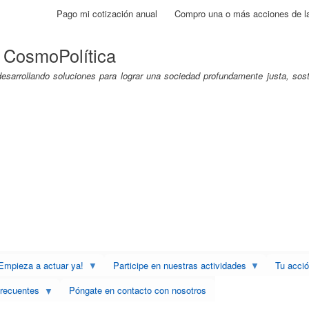
Pasar
Pago mi cotización anual
Compro una o más acciones de l
al
contenido
 CosmoPolítica
principal
sarrollando soluciones para lograr una sociedad profundamente justa, soste
Empieza a actuar ya!
Participe en nuestras actividades
Tu acci
recuentes
Póngate en contacto con nosotros