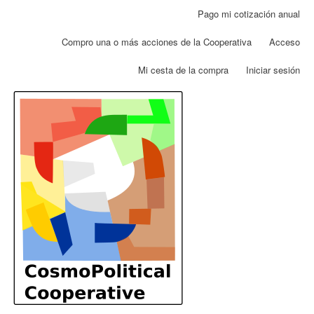
Pasar
Pago mi cotización anual
Menú
al
de
contenido
Compro una o más acciones de la Cooperativa
Acceso
cuenta
principal
de
Mi cesta de la compra
Iniciar sesión
usuario