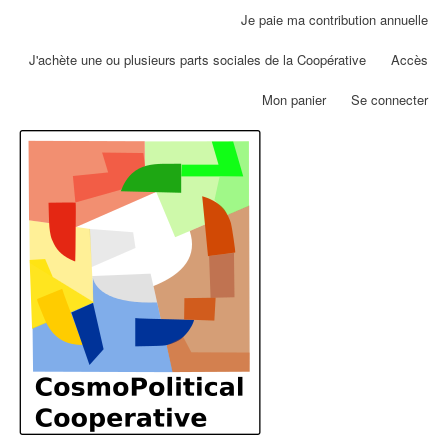
Aller
Je paie ma contribution annuelle
Menu
au
du
contenu
J'achète une ou plusieurs parts sociales de la Coopérative
Accès
compte
principal
de
Mon panier
Se connecter
l'utilisateur