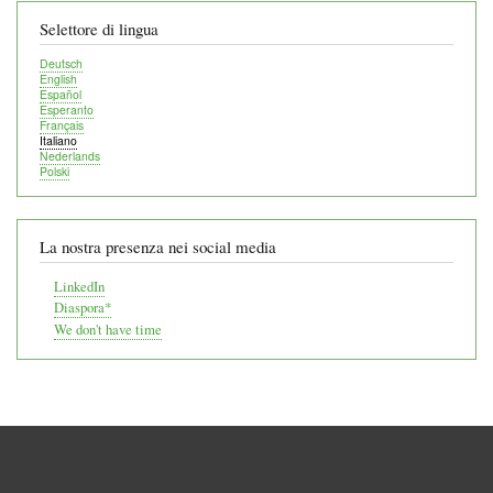
Selettore di lingua
Deutsch
English
Español
Esperanto
Français
Italiano
Nederlands
Polski
La nostra presenza nei social media
LinkedIn
Diaspora*
We don't have time