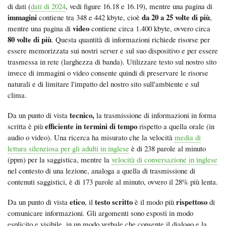
di dati (
dati di 2024
, vedi figure 16.18 e 16.19), mentre una pagina di
immagini
da 20 a 25 volte di più
contiene
tra 348 e 442 kbyte, cioè
,
video
mentre una pagina di
contiene circa 1.400 kbyte, ovvero circa
80 volte di più
. Questa quantità di informazioni richiede risorse per
essere memorizzata sui nostri server e sul suo dispositivo e per essere
trasmessa in rete (larghezza di banda). Utilizzare testo sul nostro sito
invece di immagini o video consente quindi di preservare le risorse
naturali e di limitare l'impatto del nostro sito sull'ambiente e sul
clima.
tecnico,
Da un punto di vista
la trasmissione di informazioni in forma
efficiente in termini di tempo
scritta è più
rispetto a quella orale (in
audio o video). Una ricerca ha misurato che la velocità
media di
lettura silenziosa per gli adulti in inglese
è di 238 parole al minuto
(ppm) per la saggistica, mentre la
velocità di conversazione in inglese
nel contesto di una lezione, analoga a quella di trasmissione di
contenuti saggistici, è di 173 parole al minuto, ovvero il 28% più lenta.
etico
testo scritto
rispettoso
Da un punto di vista
, il
è il modo più
di
comunicare informazioni. Gli argomenti sono esposti in modo
esplicito e visibile, in un modo verbale che consente il dialogo e la