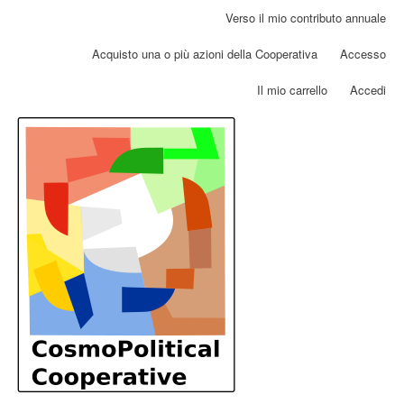
Salta
Verso il mio contributo annuale
Menu
al
profilo
contenuto
Acquisto una o più azioni della Cooperativa
Accesso
utente
principale
Il mio carrello
Accedi