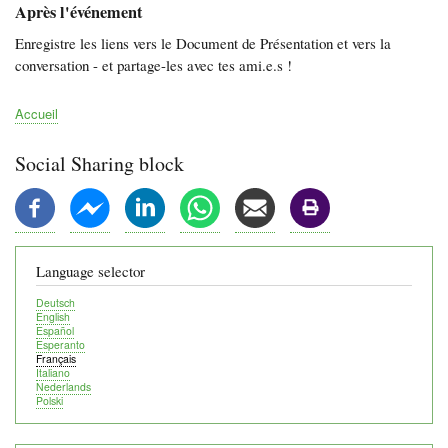
Après l'événement
Enregistre les liens vers le Document de Présentation et vers la
conversation - et partage-les avec tes ami.e.s !
Accueil
Fil
d'Ariane
Social Sharing block
Language selector
Deutsch
English
Español
Esperanto
Français
Italiano
Nederlands
Polski