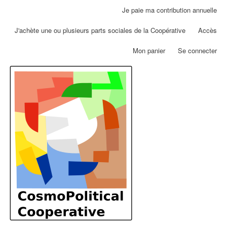
Aller
Je paie ma contribution annuelle
Menu
au
du
contenu
J'achète une ou plusieurs parts sociales de la Coopérative
Accès
compte
principal
de
Mon panier
Se connecter
l'utilisateur