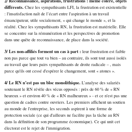
2/ Reconnaissance, aspirations, frustrations : même colère, objets
différents.
Chez les sympathisants LFI, la frustration est existentielle
: l'insatisfaction naît de l’écart entre l'aspiration à un travail
émancipateur, utile socialement, « qui change le monde », et la
réalité. Chez les sympathisants RN, la frustration est matérielle. Elle
se concentre sur la rémunération et les perspectives de promotion
dans une quête de reconnaissance, de place dans la société.
3/ Les non-affiliés forment un cas à part :
leur frustration est faible
non pas parce que tout va bien – au contraire, ils sont tout aussi isolés
au travail que leurs pairs sympathisants de droite radicale – , mais
parce qu'ils ont cessé d'espérer le changement, sont « atones ».
4/ Le RN n’est pas un bloc monolithique.
L’analyse des salariés
soutenant le RN révèle des vécus opposés : près de 60 % de « RN
heureux » et environ 40 % de « RN malheureux » - et ce n'est pas une
question de cadres contre ouvriers. Les premiers affichent un soutien
au monde de l'entreprise, les seconds aspirent à une forme de
protection sociale (ce qui d'ailleurs ne facilite pas la tâche au RN
dans la définition de son programme économique). Ce qui unit cet
électorat est le rejet de l'immigration.