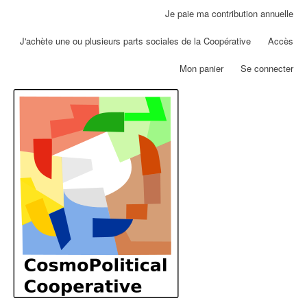
Aller
Je paie ma contribution annuelle
Menu
au
du
contenu
J'achète une ou plusieurs parts sociales de la Coopérative
Accès
compte
principal
de
Mon panier
Se connecter
l'utilisateur