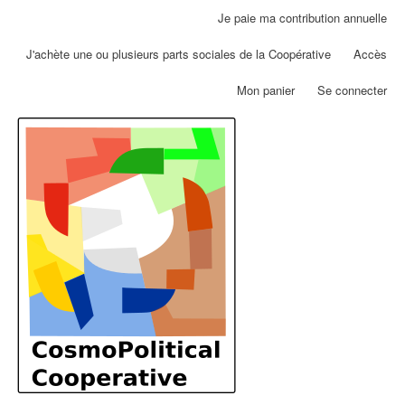
Aller
Je paie ma contribution annuelle
Menu
au
du
contenu
J'achète une ou plusieurs parts sociales de la Coopérative
Accès
compte
principal
de
Mon panier
Se connecter
l'utilisateur