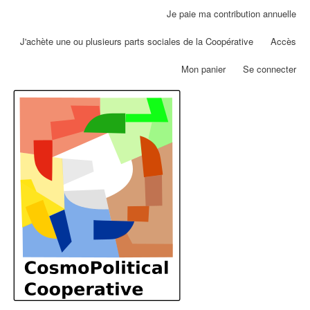
Aller
Je paie ma contribution annuelle
Menu
au
du
contenu
J'achète une ou plusieurs parts sociales de la Coopérative
Accès
compte
principal
de
Mon panier
Se connecter
l'utilisateur