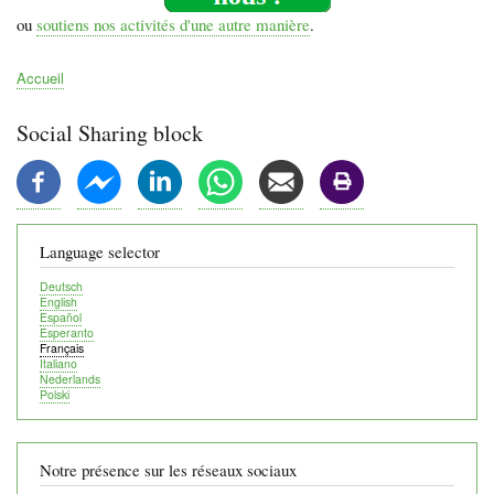
ou
soutiens nos activités d'une autre manière
.
Accueil
Fil
d'Ariane
Social Sharing block
Language selector
Deutsch
English
Español
Esperanto
Français
Italiano
Nederlands
Polski
Notre présence sur les réseaux sociaux