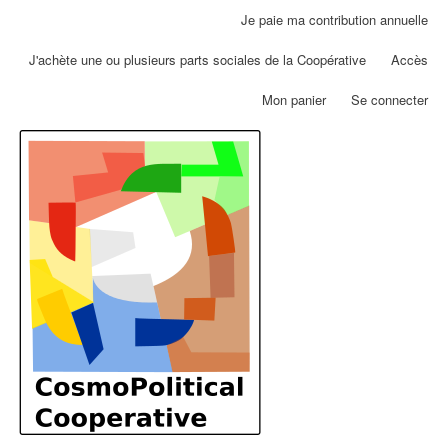
Aller
Je paie ma contribution annuelle
Menu
au
du
contenu
J'achète une ou plusieurs parts sociales de la Coopérative
Accès
compte
principal
de
Mon panier
Se connecter
l'utilisateur