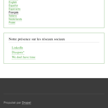
English
Español
Esperanto
Français
Italiano
Nederlands
Polski
Notre présence sur les réseaux sociaux
LinkedIn
Diaspora*
We don't have time
Propulsé par
Drupal