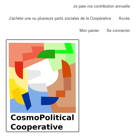
Aller
Je paie ma contribution annuelle
Menu
au
du
contenu
J'achète une ou plusieurs parts sociales de la Coopérative
Accès
compte
principal
de
Mon panier
Se connecter
l'utilisateur