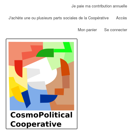
Aller
Je paie ma contribution annuelle
Menu
au
du
contenu
J'achète une ou plusieurs parts sociales de la Coopérative
Accès
compte
principal
de
Mon panier
Se connecter
l'utilisateur