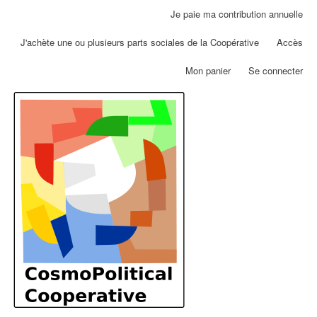
Aller
Je paie ma contribution annuelle
Menu
au
du
contenu
J'achète une ou plusieurs parts sociales de la Coopérative
Accès
compte
principal
de
Mon panier
Se connecter
l'utilisateur