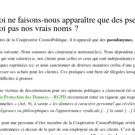
i ne faisons-nous apparaître que des ps
i pas nos vrais noms ?
pseudonymes
ites de la Coopérative CosmoPolitique, il n’apparaît que des
,
 la suivante. Nous sommes des citoyen(ne)s normaux(les). Nous dépendons p
 qui sont salarié(e)s, nos clients pour celles et ceux qui sont indépendant(
tiques exprimées ici, et nous sanctionner de diverses manières (refus d’une
sser ses achats pour les clients). Ces pratiques sont bien sûr illégales lo
ifficiles à prouver.
re victime de discrimination pour ses opinions politiques a clairement été r
la Protection des Données – RGPD
récemment entré en vigueur, qui requie
nnelles » (Art. 9), à savoir «
les données à caractère personnel qui révèlent
eligieuses ou philosophiques ou l'appartenance syndicale,[…] la santé […] la
t pour une personne d’être membre de la
Coopérative
CosmoPolitique révèle 
mentionnées ci-dessus de la part de son employeur ou de ses clients. C’est 