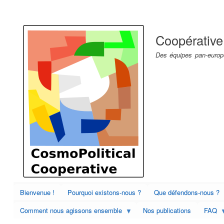
Menu
du
Coopérative
compte
de
Des équipes pan-europé
l'utilisateur
Bienvenue !
Pourquoi existons-nous ?
Que défendons-nous ?
Comment nous agissons ensemble
Nos publications
FAQ