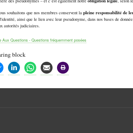
obligation légale
ère des pseudonymes – et c’est également notre
, selon 
pleine responsabilité de le
nous souhaitons que nos membres conservent la
'identité, ainsi que le lien avec leur pseudonyme, dans nos bases de donnée
x autorités judiciaires.
e Aux Questions - Questions fréquemment posées
aring block