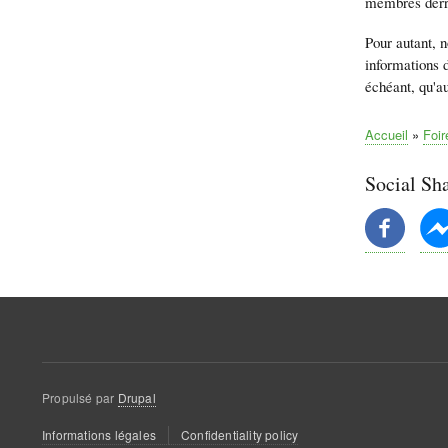
membres derri
Pour autant, 
informations d
échéant, qu'au
Accueil
Foir
Fil
d'Ariane
Social Sh
Propulsé par
Drupal
Menu
Informations légales
Confidentiality policy