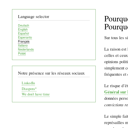
Pourquo
Language selector
Pourquo
Deutsch
English
Español
Sur tous les s
Esperanto
Français
Italiano
La raison est
Nederlands
Polski
celles et ceux
opinions poli
simplement ce
Notre présence sur les réseaux sociaux
fréquentes et d
LinkedIn
Le risque d’êt
Diaspora*
Général sur 
We don't have time
données perso
convictions r
Le simple fai
représailles 