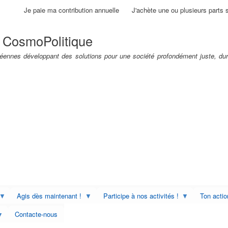
Aller
Je paie ma contribution annuelle
J'achète une ou plusieurs parts 
au
contenu
 CosmoPolitique
principal
ennes développant des solutions pour une société profondément juste, dur
Agis dès maintenant !
Participe à nos activités !
Ton acti
Contacte-nous