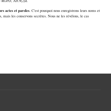
le RGPD, Art.9(2)d.
urs actes et paroles
. C'est pourquoi nous enregistrons leurs noms et
s, mais les conservons secrètes. Nous ne les révélons, le cas